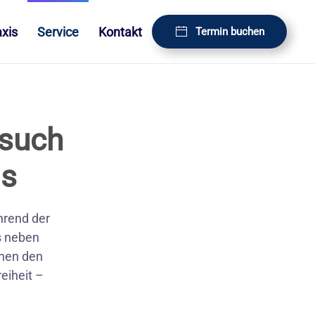
axis
Service
Kontakt
Termin buchen
esuch
is
hrend der
s neben
hnen den
eiheit –